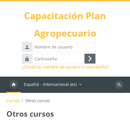
Salta al contenido principal
Capacitación Plan
Agropecuario
Nombre
de
Contraseña
usuario
Acceder
¿Olvidó su nombre de usuario o contraseña?
Español - Internacional ‎(es)‎
Buscar
cursos
Cursos
Otros cursos
Otros cursos